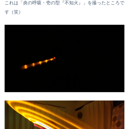
これは「炎の呼吸・壱の型『不知火』」を撮ったところで
す（笑）