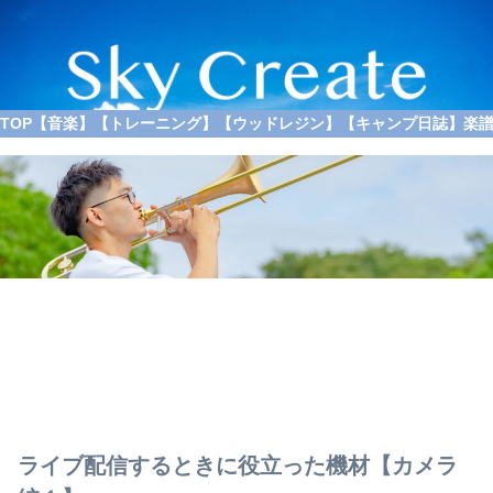
TOP
【音楽】
【トレーニング】
【ウッドレジン】
【キャンプ日誌】
楽
ライブ配信するときに役立った機材【カメラ