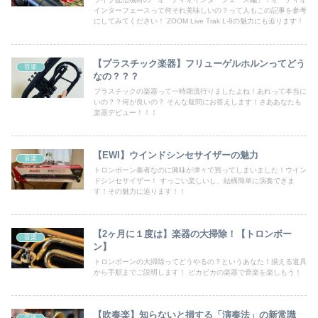
インターフェースって何それ美味しいの？って人もこの記事を参考
にしてみてください！ ZOOM Live Trak L-8の魅力にも迫ります！
【プラスチック楽器】フリューゲルホルンってどう
音楽
なの？？？
プラスチックの楽器って一時期流行りましたよね！あれって本当に
いの？？何が良いの？ そんな疑問にお答えします！さああなたも
楽器デビュー！！！
【EWI】ウインドシンセサイザーの魅力
音楽
トロンボーン奏者なのに興味が津々で買ってしまいました！ウイン
ドシンセサイザー！ すっごい楽しいし、結構簡単に演奏できま
す！その魅力に迫ります！！
【2ヶ月に１度は】楽器の大掃除！【トロンボー
音楽
ン】
トロンボーンの大掃除ってどうやるの？というあなた！揃える道具
から手順までご説明します！ ピカピカの楽器で音楽を楽しもう！
【吹奏楽】知らないと損する「演奏法」の新常識
音楽