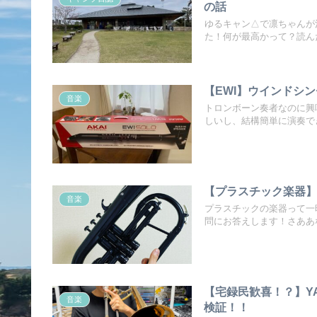
の話
ゆるキャン△で凛ちゃんが
た！何が最高かって？読ん
【EWI】ウインドシ
音楽
トロンボーン奏者なのに興
しいし、結構簡単に演奏で
【プラスチック楽器
音楽
プラスチックの楽器って一
問にお答えします！さああ
【宅録民歓喜！？】Y
音楽
検証！！