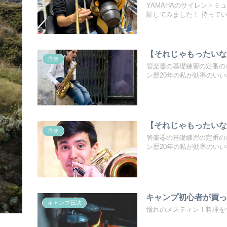
YAMAHAのサイレント
証してみました！ 持って
【それじゃもったい
音楽
管楽器の基礎練習の定番の
ン歴20年の私が効率のい
【それじゃもったい
音楽
管楽器の基礎練習の定番の
ン歴20年の私が効率のい
キャンプ初心者が買
キャンプ日誌
憧れのメスティン！料理を